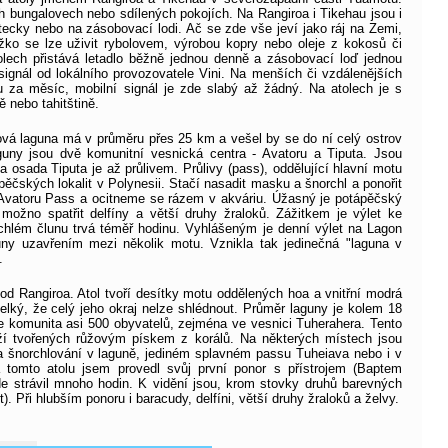
h bungalovech nebo sdílených pokojích. Na Rangiroa i Tikehau jsou i
letecky nebo na zásobovací lodi. Ač se zde vše jeví jako ráj na Zemi,
žko se lze uživit rybolovem, výrobou kopry nebo oleje z kokosů či
olech přistává letadlo běžně jednou denně a zásobovací loď jednou
signál od lokálního provozovatele Vini. Na menších či vzdálenějších
ou za měsíc, mobilní signál je zde slabý až žádný. Na atolech je s
 nebo tahitštině.
sová laguna má v průměru přes 25 km a vešel by se do ní celý ostrov
guny jsou dvě komunitní vesnická centra - Avatoru a Tiputa. Jsou
 osada Tiputa je až průlivem. Průlivy (pass), oddělující hlavní motu
pěčských lokalit v Polynesii. Stačí nasadit masku a šnorchl a ponořit
i Avatoru Pass a ocitneme se rázem v akváriu. Úžasný je potápěčský
ožno spatřit delfíny a větší druhy žraloků. Zážitkem je výlet ke
chlém člunu trvá téměř hodinu. Vyhlášeným je denní výlet na Lagon
guny uzavřením mezi několik motu. Vznikla tak jedinečná "laguna v
.
d Rangiroa. Atol tvoří desítky motu oddělených hoa a vnitřní modrá
velký, že celý jeho okraj nelze shlédnout. Průměr laguny je kolem 18
e komunita asi 500 obyvatelů, zejména ve vesnici Tuherahera. Tento
 tvořených růžovým pískem z korálů. Na některých místech jsou
a šnorchlování v laguně, jediném splavném passu Tuheiava nebo i v
 tomto atolu jsem provedl svůj první ponor s přístrojem (Baptem
e strávil mnoho hodin. K vidění jsou, krom stovky druhů barevných
). Při hlubším ponoru i baracudy, delfíni, větší druhy žraloků a želvy.