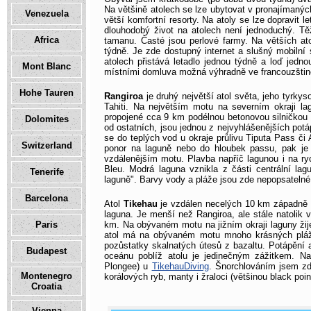
Na většině atolech se lze ubytovat v pronajímanýc
Venezuela
větší komfortní resorty. Na atoly se lze dopravit 
dlouhodobý život na atolech není jednoduchý. Tě
Africa
tamanu. Časté jsou perlové farmy. Na větších at
týdně. Je zde dostupný internet a slušný mobilní 
atolech přistává letadlo jednou týdně a loď jedn
Mont Blanc
místními domluva možná výhradně ve francouzštině
Hohe Tauren
Rangiroa
je druhý největší atol světa, jeho tyrky
Tahiti. Na největším motu na severním okraji la
propojené cca 9 km podélnou betonovou silničkou a
Dolomites
od ostatních, jsou jednou z nejvyhlášenějších potá
se do teplých vod u okraje průlivu Tiputa Pass č
Switzerland
ponor na laguně nebo do hloubek passu, pak je m
vzdálenějším motu. Plavba napříč lagunou i na ry
Bleu. Modrá laguna vznikla z části centrální la
Tenerife
laguně". Barvy vody a pláže jsou zde nepopsatelné
Barcelona
Atol
Tikehau
je vzdálen necelých 10 km západně o
laguna. Je menší než Rangiroa, ale stále natolik 
Paris
km. Na obývaném motu na jižním okraji laguny žij
atol má na obývaném motu mnoho krásných pláží
pozůstatky skalnatých útesů z bazaltu. Potápění 
Budapest
oceánu poblíž atolu je jedinečným zážitkem. Na
Plongee) u
TikehauDiving
. Šnorchlováním jsem zd
Montenegro
korálových ryb, manty i žraloci (většinou black point
Croatia
Vienna