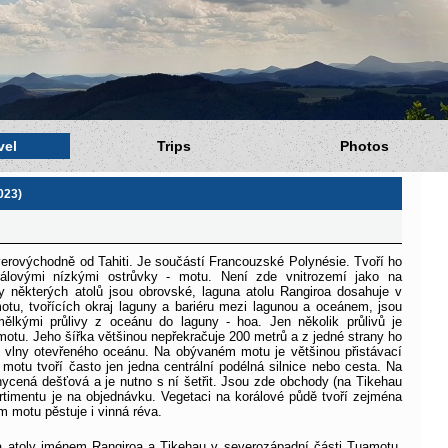
vel
Trips
Photos
023)
erovýchodně od Tahiti. Je součástí Francouzské Polynésie. Tvoří ho
álovými nízkými ostrůvky - motu. Není zde vnitrozemí jako na
ny některých atolů jsou obrovské, laguna atolu Rangiroa dosahuje v
u, tvořících okraj laguny a bariéru mezi lagunou a oceánem, jsou
ělkými průlivy z oceánu do laguny - hoa. Jen několik průlivů je
motu. Jeho šířka většinou nepřekračuje 200 metrů a z jedné strany ho
í vlny otevřeného oceánu. Na obývaném motu je většinou přistávací
otu tvoří často jen jedna centrální podélná silnice nebo cesta. Na
hycená dešťová a je nutno s ní šetřit. Jsou zde obchody (na Tikehau
ortimentu je na objednávku. Vegetaci na korálové půdě tvoří zejména
 motu pěstuje i vinná réva.
a atoly jménem Rangiroa a Tikehau v severozápadní části Tuamotu.