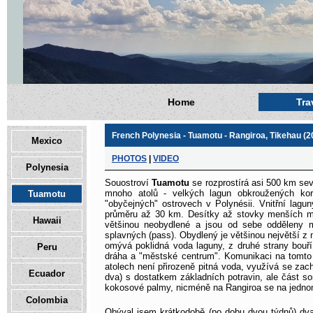
Home
Tra
French Polynesia - Tuamotu - Rangiroa, Tikehau (2
Mexico
PHOTOS
|
VIDEO
Polynesia
Souostroví
Tuamotu
se rozprostírá asi 500 km sev
mnoho atolů - velkých lagun obkroužených kor
Tuamotu
"obyčejných" ostrovech v Polynésii. Vnitřní lagu
průměru až 30 km. Desítky až stovky menších mot
Hawaii
většinou neobydlené a jsou od sebe odděleny m
splavných (pass). Obydlený je většinou největší z 
omývá poklidná voda laguny, z druhé strany bouř
Peru
dráha a "městské centrum". Komunikaci na tomto m
atolech není přirozeně pitná voda, využívá se zac
Ecuador
dva) s dostatkem základních potravin, ale část s
kokosové palmy, nicméně na Rangiroa se na jednom
Colombia
Obýval jsem krátkodobě (po dobu dvou týdnů) dv