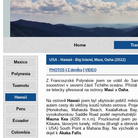
Home
Tra
USA - Hawaii - Big Island, Maui, Oaha (2022)
Mexico
Created by © DuPe 2010-2021
PHOTOS
|
Z deníku
|
VIDEO
Polynesia
Z Francouzské Polynésie jsem se vrátil do Sa
souostroví v severní části Tichého oceánu. Příst
Tuamotu
se letecky přesouval na ostrovy
Maui
a
Oaha
.
Hawaii
Na ostrově
Hawaii
jsem byl ubytován poblíž měs
autem cesty do většiny koutů tohoto ostrova. Proje
Peru
(Honokohau, Mahaiula Beach, KealaKekua Bay
vysokohorskou Saddle Road podél nejmohutnější
Mauna Kea
(4205 m.n.m). Prozkoumal jsem po 
Ecuador
Kilauea, lávovými tunely, mlžnou džunglí a obrovský
i USA) South Point a Mahana Bay. Na východě o
Colombia
dojel k
Akaka Falls
.