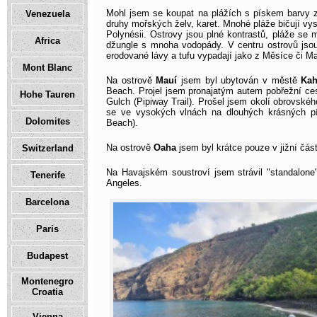
Mohl jsem se koupat na plážích s pískem barvy zl
Venezuela
druhy mořských želv, karet. Mnohé pláže bičují vy
Polynésii. Ostrovy jsou plné kontrastů, pláže se 
Africa
džungle s mnoha vodopády. V centru ostrovů jso
erodované lávy a tufu vypadají jako z Měsíce či M
Mont Blanc
Na ostrově
Mauí
jsem byl ubytován v městě
Kah
Beach. Projel jsem pronajatým autem pobřežní c
Hohe Tauren
Gulch (Pipiway Trail). Prošel jsem okolí obrovské
se ve vysokých vlnách na dlouhých krásných pís
Dolomites
Beach).
Na ostrově
Oaha
jsem byl krátce pouze v jižní čás
Switzerland
Na Havajském soustroví jsem strávil "standalone
Tenerife
Angeles.
Barcelona
Paris
Budapest
Montenegro
Croatia
Vienna