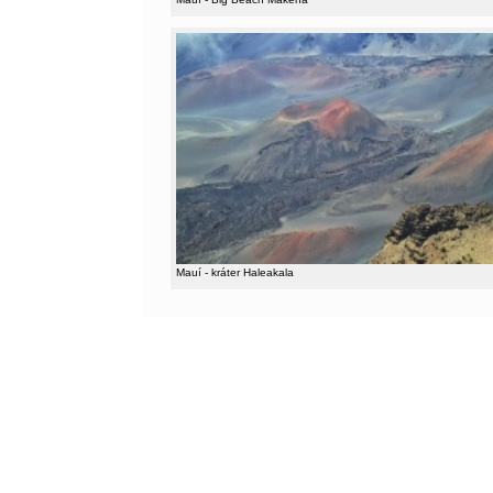
Mauí - kráter Haleakala