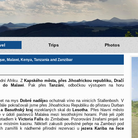
vel
Trips
Photos
ue, Malawi, Kenya, Tanzania and Zanzibar
odní Afriku. Z
Kapského města, přes Jihoafrickou republiku, Dračí
k do Malawi
. Pak přes
Tanzáni
, odbočkou výstupem na horu
ýlet na mys
Dobré naděje
a ochutnali víno na vinicích Stallenbosh. V
ále pokračovali jsme přes Jihoafrickou Republiku do přístavu Durban
 a Basuthský kraj
rozeklaných skal do
Lesotha
. Přes hlavní město
se v údolí pastevců Malalea mezi lesothskými horami. Poté jeli zpět
letadlem k
Victoria Falls
do Zimbabwe. Pozorováni žirafami projeli se
 v místním kasinu. Někteří zakusili pověstné peřeje na Zambezi pod
 zamířili k nádherné přírodní rezervaci u
jezera Kariba na řece