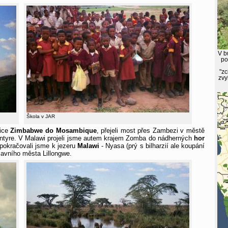
V b
po
"zc
zvy
Škola v JAR
nice
Zimbabwe do Mosambique
, přejeli most přes Zambezi v městě
Blantyre. V Malawi projeli jsme autem krajem Zomba do nádherných
hor
í pokračovali jsme k jezeru
Malawi
- Nyasa (prý s bilharzií ale koupání
hlavního města Lillongwe.