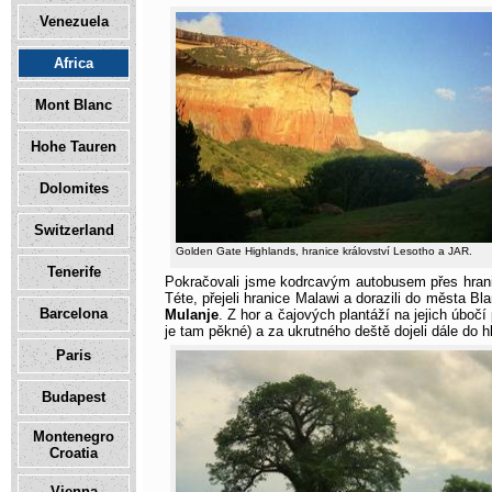
Venezuela
Africa
Mont Blanc
Hohe Tauren
Dolomites
Switzerland
Golden Gate Highlands, hranice království Lesotho a JAR.
Tenerife
Pokračovali jsme kodrcavým autobusem přes hra
Téte, přejeli hranice Malawi a dorazili do města 
Barcelona
Mulanje
. Z hor a čajových plantáží na jejich úboč
je tam pěkné) a za ukrutného deště dojeli dále do 
Paris
Budapest
Montenegro
Croatia
Vienna