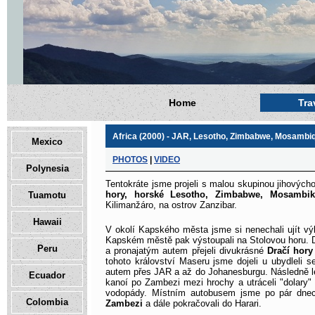
Home
Tra
Africa (2000) - JAR, Lesotho, Zimbabwe, Mosambiq
Mexico
PHOTOS
|
VIDEO
Polynesia
Tentokráte jsme projeli s malou skupinou jihových
hory, horské Lesotho, Zimbabwe, Mosambi
Tuamotu
Kilimanžáro, na ostrov Zanzibar.
Hawaii
V okolí Kapského města jsme si nenechali ujít v
Kapském městě pak výstoupali na Stolovou horu. D
Peru
a pronajatým autem přejeli divukrásné
Dračí hory
tohoto království Maseru jsme dojeli u ubydleli 
autem přes JAR a až do Johanesburgu. Následně 
Ecuador
kanoí po Zambezi mezi hrochy a utráceli "dolary"
vodopády. Místním autobusem jsme po pár dnech
Colombia
Zambezi
a dále pokračovali do Harari.