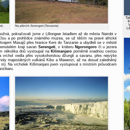
Tak
M
V
i).
Na pláních Serengeti (Tanzania)
Li
žná, pokračovali jsme z Lillongwe letadlem až do města Nairobi v
Elsu a po prohlídce známého muzea, se už těším na pravé africké
krajem Masajů přes hranice Keni do Tanzanie a ubydleli se v městé
menutelém kraji savan
Serengeti
, v kráteru
Ngorongoro
či u jezera
em několika dnů vystoupal na
Kilimanjaro
poměrně snadnou cestou
 vrchol vedla přes vysokohorskou džungli a savanu, přes nejvýše
rcholy majestátných vulkánů Kibo a Mawenzi, až na dosud zaledněný
95 m). Na vrcholek Killimanjaro jsem vystupoval s místním průvodcem
anzibaru.