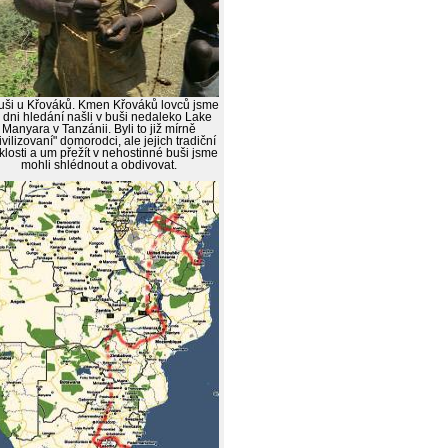
uši u Křováků. Kmen Křováků lovců jsme
 dni hledání našli v buši nedaleko Lake
Manyara v Tanzánii. Byli to již mírně
ivilizovaní" domorodci, ale jejich tradiční
klosti a um přežít v nehostinné buši jsme
mohli shlédnout a obdivovat.