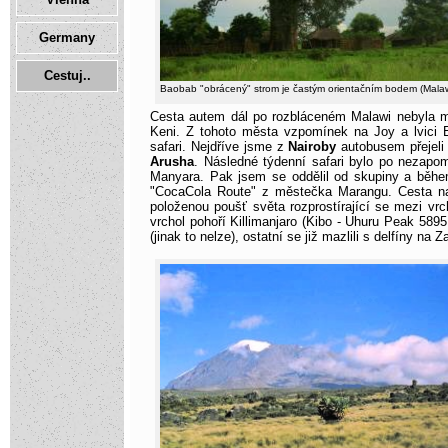
Germany
Cestuj..
Baobab "obrácený" strom je častým orientačním bodem (Malaw
Cesta autem dál po rozbláceném Malawi nebyla mo
Keni. Z tohoto města vzpomínek na Joy a lvici 
safari. Nejdříve jsme z
Nairoby
autobusem přejeli 
Arusha
. Následné týdenní safari bylo po nezapo
Manyara. Pak jsem se oddělil od skupiny a běh
"CocaCola Route" z městečka Marangu. Cesta na
položenou poušť světa rozprostírající se mezi v
vrchol pohoří Killimanjaro (Kibo - Uhuru Peak 58
(jinak to nelze), ostatní se již mazlili s delfíny na Z